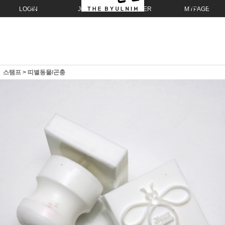
LOGIN
JOIN
ORDER
MYPAGE
스탬프
>
띠별동물/곤충