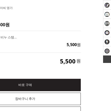
아씨 명가
500
원
용띠 Happy birthday 비누 스탬프(도장) (손잡이 별도 구매)
5,500
원
5,500
원
바로 구매
장바구니 추가