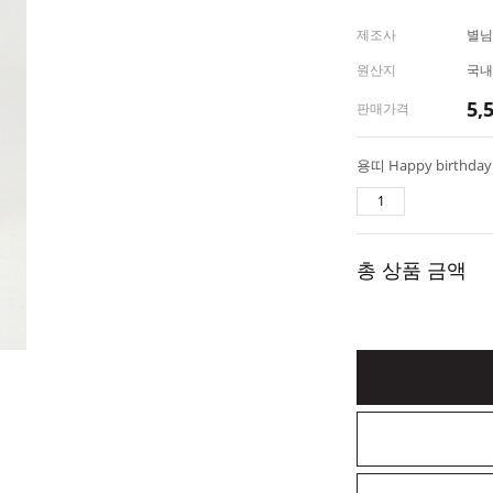
제조사
별님
원산지
국내
5,
판매가격
총 상품 금액