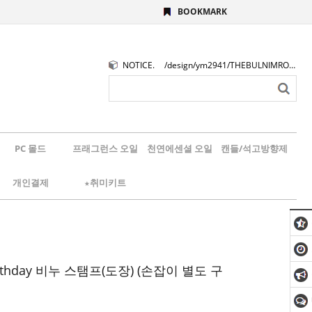
BOOKMARK
NOTICE.
/design/ym2941/THEBULNIMROGO.png
PC 몰드
프래그런스 오일
천연에센셜 오일
캔들/석고방향제
개인결제
★취미키트
irthday 비누 스탬프(도장) (손잡이 별도 구