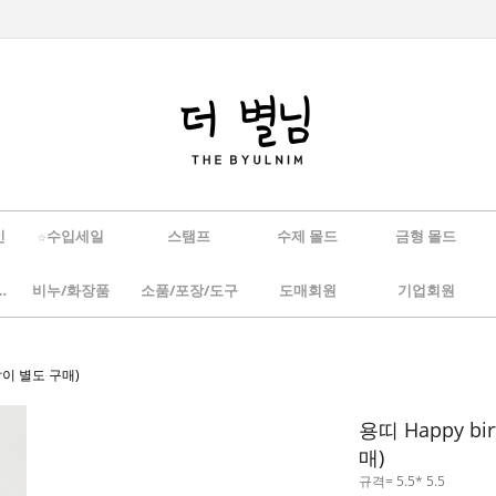
인
☆수입세일
스탬프
수제 몰드
금형 몰드
/하바리움
비누/화장품
소품/포장/도구
도매회원
기업회원
손잡이 별도 구매)
용띠 Happy b
매)
규격= 5.5* 5.5