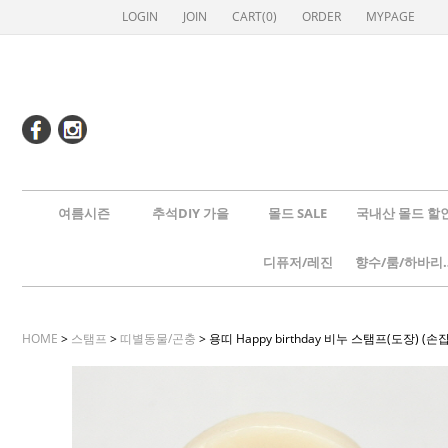
LOGIN
JOIN
CART(
0
)
ORDER
MYPAGE
여름시즌
추석DIY 가을
몰드 SALE
국내산 몰드 할
디퓨저/레진
향수/룸
HOME
>
스탬프
>
띠별동물/곤충
> 용띠 Happy birthday 비누 스탬프(도장) (