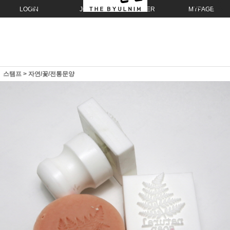
LOGIN
JOIN
ORDER
MYPAGE
스탬프
>
자연/꽃/전통문양