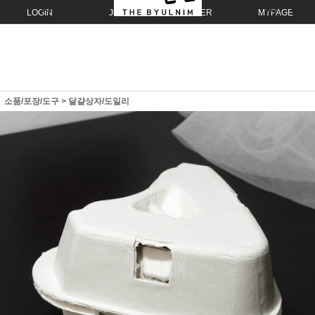
LOGIN
JOIN
ORDER
MYPAGE
소품/포장/도구
>
달걀상자/도일리