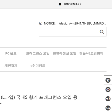
BOOKMARK
NOTICE.
/design/ym2941/THEBULNIMROGO.png
PC 몰드
프래그런스 오일
천연에센셜 오일
캔들/석고방향제
개인결제
★취미키트
 (L타입) 국내S 향기 프래그런스 오일 용
스