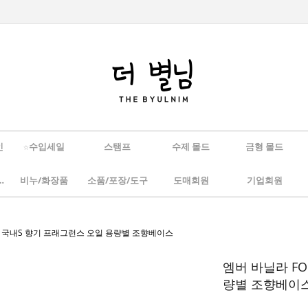
인
☆수입세일
스탬프
수제 몰드
금형 몰드
/하바리움
비누/화장품
소품/포장/도구
도매회원
기업회원
입) 국내S 향기 프래그런스 오일 용량별 조향베이스
엠버 바닐라 FO
량별 조향베이