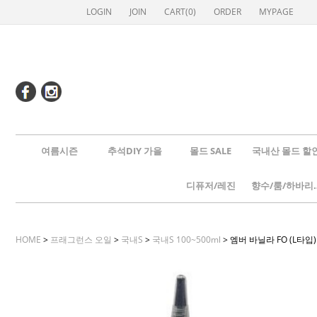
LOGIN
JOIN
CART(
0
)
ORDER
MYPAGE
여름시즌
추석DIY 가을
몰드 SALE
국내산 몰드 할
디퓨저/레진
향수/룸
HOME
>
프래그런스 오일
>
국내S
>
국내S 100~500ml
> 엠버 바닐라 FO (L타