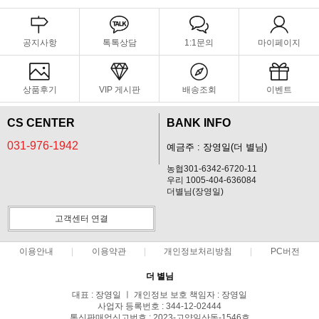
공지사항
톡톡상담
1:1문의
마이페이지
상품후기
VIP 게시판
배송조회
이벤트
CS CENTER
BANK INFO
031-976-1942
예금주 : 장영일(더 별님)
농협301-6342-6720-11
우리 1005-404-636084
더별님(장영일)
고객센터 연결
이용안내
이용약관
개인정보처리방침
PC버전
더 별님
대표 : 장영일 ㅣ 개인정보 보호 책임자 : 장영일
사업자 등록번호 : 344-12-02444
통신판매업신고번호 : 2023-고양일산동-1546호