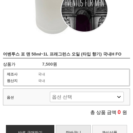
어벤투스 포 맨 50ml~1L 프래그런스 오일 (타입 향기) 국내H FO
상품가
7,500원
제조사
국내
원산지
국내
옵션
0
총 상품 금액
원
바로 구매하기
장바구니
관심상품