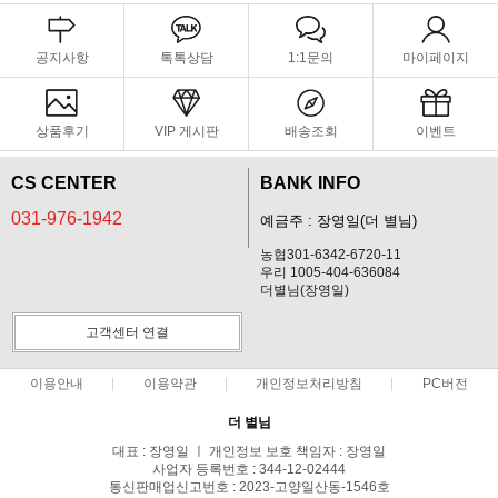
공지사항
톡톡상담
1:1문의
마이페이지
상품후기
VIP 게시판
배송조회
이벤트
CS CENTER
BANK INFO
031-976-1942
예금주 : 장영일(더 별님)
농협301-6342-6720-11
우리 1005-404-636084
더별님(장영일)
고객센터 연결
이용안내
이용약관
개인정보처리방침
PC버전
더 별님
대표 : 장영일 ㅣ 개인정보 보호 책임자 : 장영일
사업자 등록번호 : 344-12-02444
통신판매업신고번호 : 2023-고양일산동-1546호