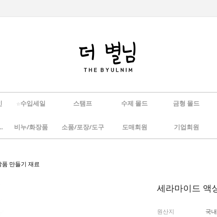
인
☆수입세일
스탬프
수제 몰드
금형 몰드
/하바리움
비누/화장품
소품/포장/도구
도매회원
기업회원
화장품 만들기 재료
세라마이드 액상 
원산지
국내