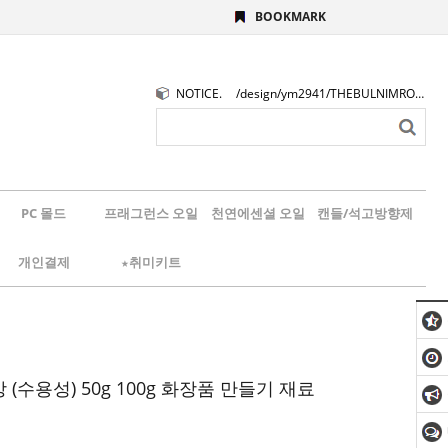
BOOKMARK
NOTICE.
/design/ym2941/THEBULNIMROGO.png
PC 몰드
프래그런스 오일
천연에센셜 오일
캔들/석고방향제
개인결제
★취미키트
(수용성) 50g 100g 화장품 만들기 재료