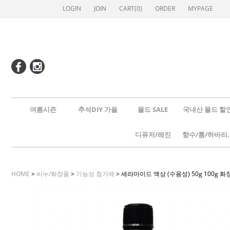
LOGIN
JOIN
CART(
0
)
ORDER
MYPAGE
여름시즌
추석DIY 가을
몰드 SALE
국내산 몰드 할
디퓨저/레진
향수/룸
HOME
>
비누/화장품
>
기능성 첨가제
> 세라마이드 액상 (수용성) 50g 100g 