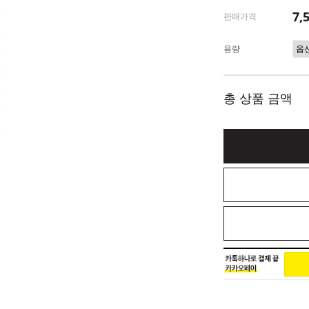
7,
판매가격
용량
총 상품 금액