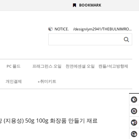
BOOKMARK
NOTICE.
/design/ym2941/THEBULNIMROGO.png
PC 몰드
프래그런스 오일
천연에센셜 오일
캔들/석고방향제
개인결제
★취미키트
(지용성) 50g 100g 화장품 만들기 재료