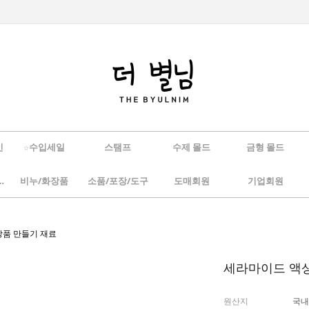
인
☆수입세일
스탬프
수제 몰드
금형 몰드
/하바리움
비누/화장품
소품/포장/도구
도매회원
기업회원
화장품 만들기 재료
세라마이드 액상 
원산지
국내