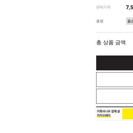
7,
판매가격
용량
총 상품 금액