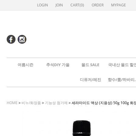
LOGIN
JOIN
CART(
0
)
ORDER
MYPAGE
여름시즌
추석DIY 가을
몰드 SALE
국내산 몰드 할
디퓨저/레진
향수/룸
HOME
>
비누/화장품
>
기능성 첨가제
> 세라마이드 액상 (지용성) 50g 100g 