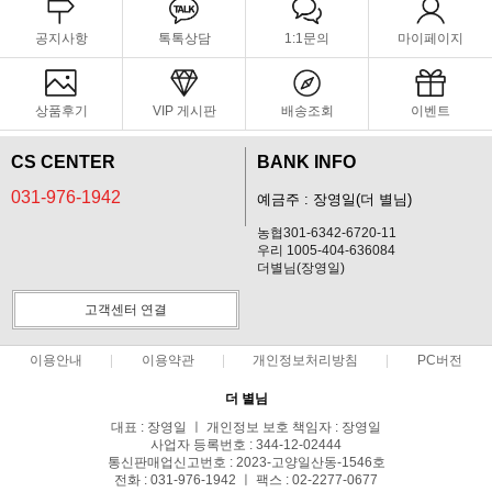
공지사항
톡톡상담
1:1문의
마이페이지
상품후기
VIP 게시판
배송조회
이벤트
CS CENTER
BANK INFO
031-976-1942
예금주 : 장영일(더 별님)
농협301-6342-6720-11
우리 1005-404-636084
더별님(장영일)
고객센터 연결
이용안내
이용약관
개인정보처리방침
PC버전
더 별님
대표 : 장영일 ㅣ 개인정보 보호 책임자 : 장영일
사업자 등록번호 : 344-12-02444
통신판매업신고번호 : 2023-고양일산동-1546호
전화 : 031-976-1942 ㅣ 팩스 : 02-2277-0677