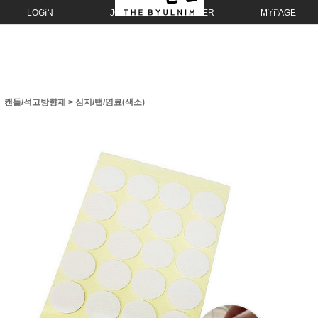
LOGIN
JOIN
ORDER
MYPAGE
캔들/석고방향제
>
심지/탭/염료(색소)