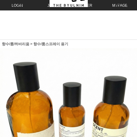
LOGIN
JOIN
ORDER
MYPAGE
향수/룸/하바리움
>
향수/룸스프레이 용기