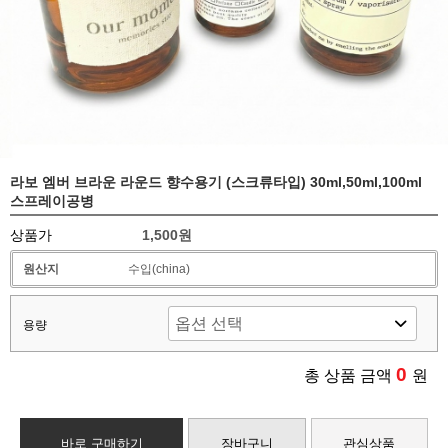
라보 엠버 브라운 라운드 향수용기 (스크류타입) 30ml,50ml,100ml
스프레이공병
상품가
1,500원
원산지
수입(china)
용량
0
총 상품 금액
원
바로 구매하기
장바구니
관심상품