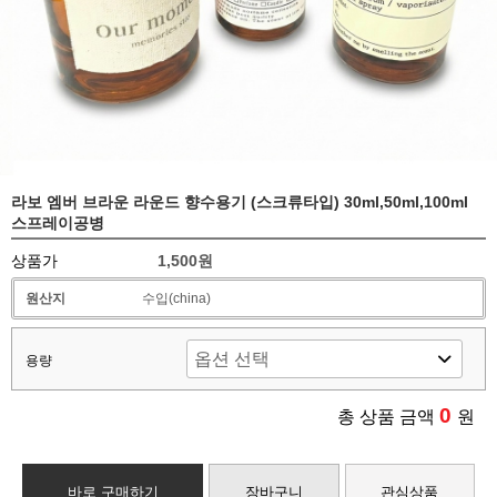
라보 엠버 브라운 라운드 향수용기 (스크류타입) 30ml,50ml,100ml
스프레이공병
상품가
1,500원
원산지
수입(china)
용량
0
총 상품 금액
원
바로 구매하기
장바구니
관심상품