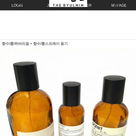
LOGIN
JOIN
ORDER
MYPAGE
향수/룸/하바리움
>
향수/룸스프레이 용기