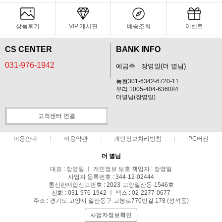
상품후기
VIP 게시판
배송조회
이벤트
CS CENTER
BANK INFO
031-976-1942
예금주 : 장영일(더 별님)
농협301-6342-6720-11
우리 1005-404-636084
더별님(장영일)
고객센터 연결
이용안내
이용약관
개인정보처리방침
PC버전
더 별님
대표 : 장영일 ㅣ 개인정보 보호 책임자 : 장영일
사업자 등록번호 : 344-12-02444
통신판매업신고번호 : 2023-고양일산동-1546호
전화 : 031-976-1942 ㅣ 팩스 : 02-2277-0677
주소 : 경기도 고양시 일산동구 고봉로770번길 178 (성석동)
사업자정보확인