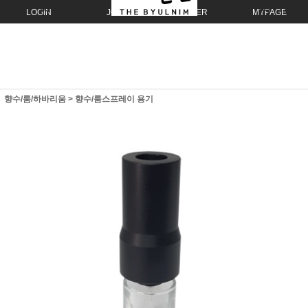
LOGIN
JOIN
ORDER
MYPAGE
향수/룸/하바리움
>
향수/룸스프레이 용기