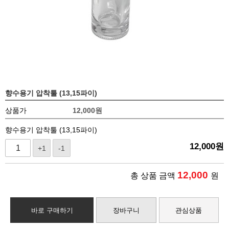
향수용기 압착툴 (13,15파이)
상품가
12,000
원
향수용기 압착툴 (13,15파이)
12,000
원
+1
-1
12,000
총 상품 금액
원
바로 구매하기
장바구니
관심상품