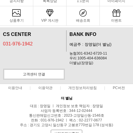
공지사항
톡톡상담
1:1문의
마이페이지
상품후기
VIP 게시판
배송조회
이벤트
CS CENTER
BANK INFO
031-976-1942
예금주 : 장영일(더 별님)
농협301-6342-6720-11
우리 1005-404-636084
더별님(장영일)
고객센터 연결
이용안내
이용약관
개인정보처리방침
PC버전
더 별님
대표 : 장영일 ㅣ 개인정보 보호 책임자 : 장영일
사업자 등록번호 : 344-12-02444
통신판매업신고번호 : 2023-고양일산동-1546호
전화 : 031-976-1942 ㅣ 팩스 : 02-2277-0677
주소 : 경기도 고양시 일산동구 고봉로770번길 178 (성석동)