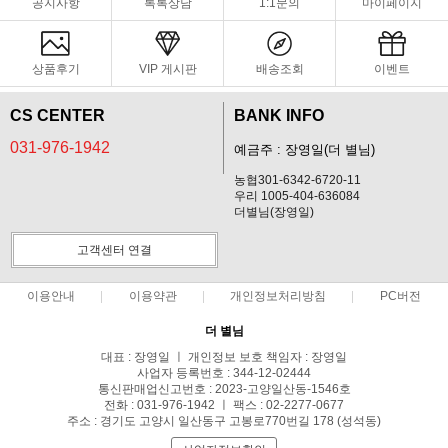
공지사항
톡톡상담
1:1문의
마이페이지
상품후기
VIP 게시판
배송조회
이벤트
CS CENTER
BANK INFO
031-976-1942
예금주 : 장영일(더 별님)
농협301-6342-6720-11
우리 1005-404-636084
더별님(장영일)
고객센터 연결
이용안내
이용약관
개인정보처리방침
PC버전
더 별님
대표 : 장영일 ㅣ 개인정보 보호 책임자 : 장영일
사업자 등록번호 : 344-12-02444
통신판매업신고번호 : 2023-고양일산동-1546호
전화 : 031-976-1942 ㅣ 팩스 : 02-2277-0677
주소 : 경기도 고양시 일산동구 고봉로770번길 178 (성석동)