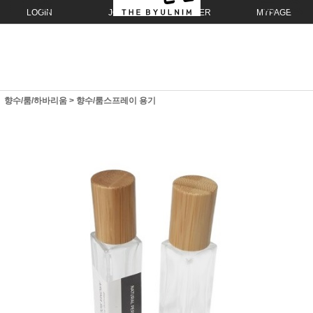
LOGIN
JOIN
ORDER
MYPAGE
향수/룸/하바리움
>
향수/룸스프레이 용기