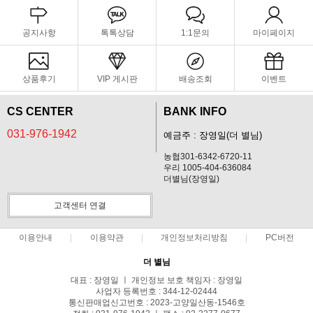
공지사항
톡톡상담
1:1문의
마이페이지
상품후기
VIP 게시판
배송조회
이벤트
CS CENTER
BANK INFO
031-976-1942
예금주 : 장영일(더 별님)
농협301-6342-6720-11
우리 1005-404-636084
더별님(장영일)
고객센터 연결
이용안내
이용약관
개인정보처리방침
PC버전
더 별님
대표 : 장영일 ㅣ 개인정보 보호 책임자 : 장영일
사업자 등록번호 : 344-12-02444
통신판매업신고번호 : 2023-고양일산동-1546호