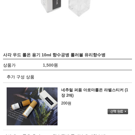
사각 우드 롤온 용기 10ml 향수공병 롤러볼 유리향수병
상품가
1,500
원
추가 구성 상품
네추럴 퍼퓸 아로마롤온 라벨스티커 (1
장 2매)
200
원