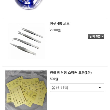
핀셋 4종 세트
2,800
원
한글 레터링 스티커 모음(1장)
500
원