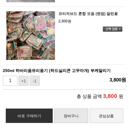
프리저브드 혼합 모음 (랜덤) 말린꽃
2,800
원
250ml 하바리움유리용기 (하드실리콘 고무마개) 부케말리기
3,800
원
+1
-1
3,800
총 상품 금액
원
바로 구매하기
장바구니
관심상품