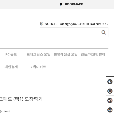
BOOKMARK
NOTICE.
/design/ym2941/THEBULNIMROGO.png
PC 몰드
프래그런스 오일
천연에센셜 오일
캔들/석고방향제
개인결제
★취미키트
크패드 (택1) 도장찍기
china)