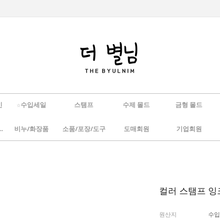
인
☆수입세일
스탬프
수제 몰드
금형 몰드
/하바리움
비누/화장품
소품/포장/도구
도매회원
기업회원
컬러 스탬프 잉
원산지
수입(