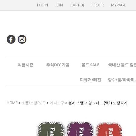
LOGIN
JOIN
CART(
0
)
ORDER
MYPAGE
여름시즌
추석DIY 가을
몰드 SALE
국내산 몰드 할
디퓨저/레진
향수/룸
HOME
>
소품/포장/도구
>
기타도구
> 컬러 스탬프 잉크패드 (택1) 도장찍기