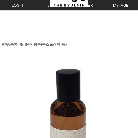
LOGIN
JOIN
ORDER
MYPAGE
향수/룸/하바리움
>
향수/룸스프레이 용기