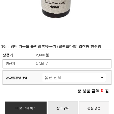
30ml 엠버 라운드 블랙캡 향수용기 (클램프타입) 압착형 향수병
상품가
2,600원
원산지
수입(china)
압착툴공병선택
0
총 상품 금액
원
바로 구매하기
장바구니
관심상품