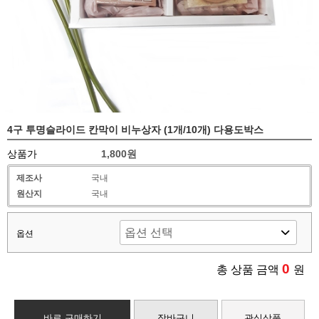
4구 투명슬라이드 칸막이 비누상자 (1개/10개) 다용도박스
상품가
1,800원
제조사
국내
원산지
국내
옵션
0
총 상품 금액
원
바로 구매하기
장바구니
관심상품