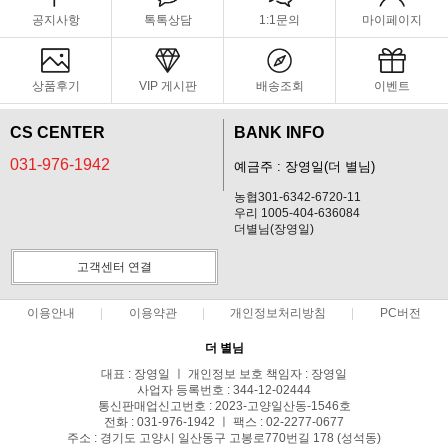
공지사항
톡톡상담
1:1문의
마이페이지
상품후기
VIP 게시판
배송조회
이벤트
CS CENTER
BANK INFO
031-976-1942
예금주 : 장영일(더 별님)
농협301-6342-6720-11
우리 1005-404-636084
더별님(장영일)
고객센터 연결
이용안내
이용약관
개인정보처리방침
PC버전
더 별님
대표 : 장영일 ㅣ 개인정보 보호 책임자 : 장영일
사업자 등록번호 : 344-12-02444
통신판매업신고번호 : 2023-고양일산동-1546호
전화 : 031-976-1942 ㅣ 팩스 : 02-2277-0677
주소 : 경기도 고양시 일산동구 고봉로770번길 178 (성석동)