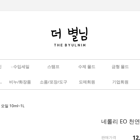
인
☆수입세일
스탬프
수제 몰드
금형 몰드
/하바리움
비누/화장품
소품/포장/도구
도매회원
기업회원
오일 10ml~1L
네롤리 EO 천연
12
판매가격