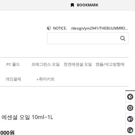
BOOKMARK
NOTICE.
/design/ym2941/THEBULNIMROGO.png
PC 몰드
프래그런스 오일
천연에센셜 오일
캔들/석고방향제
개인결제
★취미키트
 에센셜 오일 10ml~1L
,000원