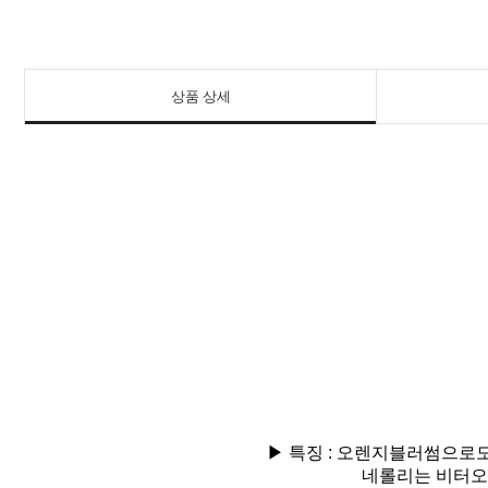
상품 상세
▶ 특징 : 오렌지블러썸으로
네롤리는 비터오