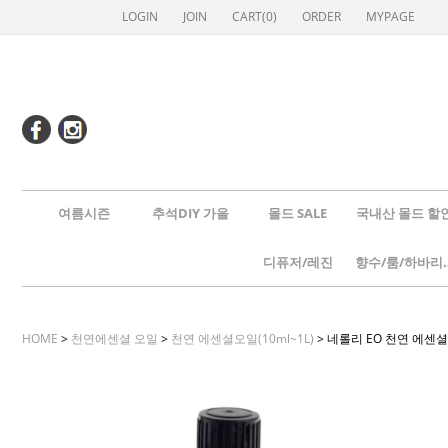
LOGIN
JOIN
CART(
0
)
ORDER
MYPAGE
여름시즌
추석DIY 가을
몰드 SALE
국내산 몰드 할
디퓨저/레진
향수/룸
HOME
>
천연에센셜 오일
>
천연 에센셜오일(10ml~1L)
> 네롤리 EO 천연 에센셜 