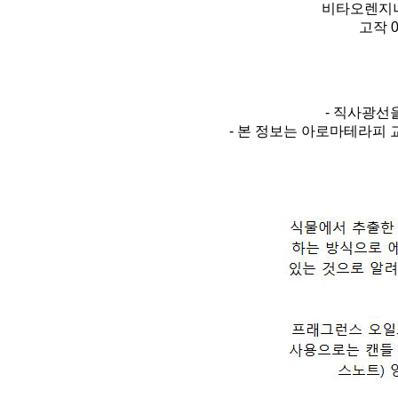
비타오렌지나
고작 
- 직사광선
- 본 정보는 아로마테라피