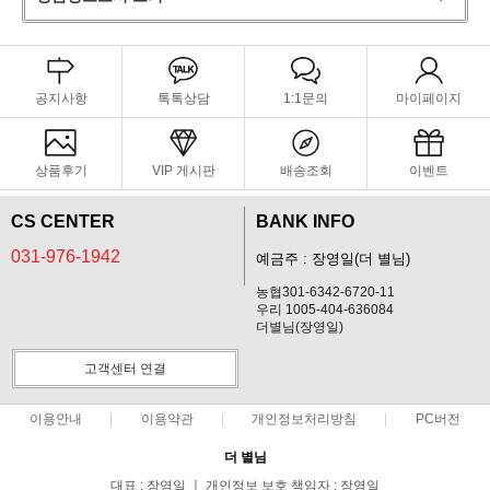
공지사항
톡톡상담
1:1문의
마이페이지
상품후기
VIP 게시판
배송조회
이벤트
CS CENTER
BANK INFO
031-976-1942
예금주 : 장영일(더 별님)
농협301-6342-6720-11
우리 1005-404-636084
더별님(장영일)
고객센터 연결
이용안내
이용약관
개인정보처리방침
PC버전
더 별님
대표 : 장영일 ㅣ 개인정보 보호 책임자 : 장영일