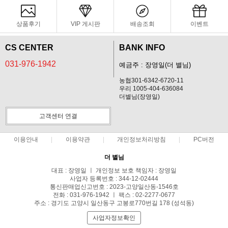
상품후기
VIP 게시판
배송조회
이벤트
CS CENTER
BANK INFO
031-976-1942
예금주 : 장영일(더 별님)
농협301-6342-6720-11
우리 1005-404-636084
더별님(장영일)
고객센터 연결
이용안내
이용약관
개인정보처리방침
PC버전
더 별님
대표 : 장영일 ㅣ 개인정보 보호 책임자 : 장영일
사업자 등록번호 : 344-12-02444
통신판매업신고번호 : 2023-고양일산동-1546호
전화 : 031-976-1942 ㅣ 팩스 : 02-2277-0677
주소 : 경기도 고양시 일산동구 고봉로770번길 178 (성석동)
사업자정보확인