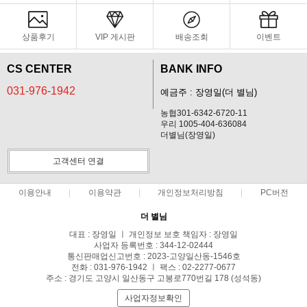
상품후기
VIP 게시판
배송조회
이벤트
CS CENTER
BANK INFO
031-976-1942
예금주 : 장영일(더 별님)
농협301-6342-6720-11
우리 1005-404-636084
더별님(장영일)
고객센터 연결
이용안내
이용약관
개인정보처리방침
PC버전
더 별님
대표 : 장영일 ㅣ 개인정보 보호 책임자 : 장영일
사업자 등록번호 : 344-12-02444
통신판매업신고번호 : 2023-고양일산동-1546호
전화 : 031-976-1942 ㅣ 팩스 : 02-2277-0677
주소 : 경기도 고양시 일산동구 고봉로770번길 178 (성석동)
사업자정보확인