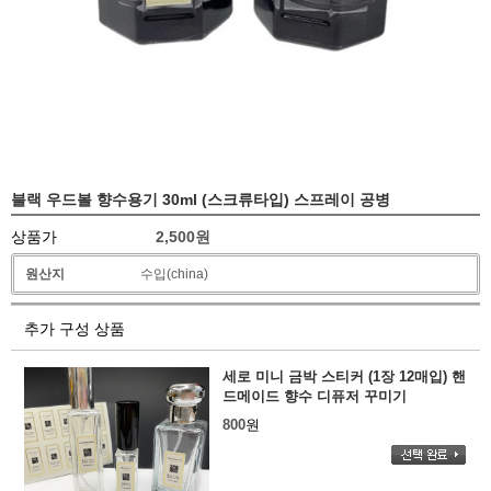
블랙 우드볼 향수용기 30ml (스크류타입) 스프레이 공병
상품가
2,500
원
원산지
수입(china)
추가 구성 상품
세로 미니 금박 스티커 (1장 12매입) 핸
드메이드 향수 디퓨저 꾸미기
800
원