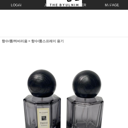
LOGIN
JOIN
ORDER
MYPAGE
향수/룸/하바리움
>
향수/룸스프레이 용기