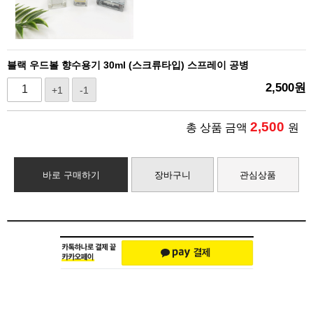
블랙 우드볼 향수용기 30ml (스크류타입) 스프레이 공병
2,500
원
+1
-1
2,500
총 상품 금액
원
바로 구매하기
장바구니
관심상품