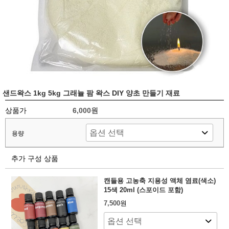
샌드왁스 1kg 5kg 그래뉼 팜 왁스 DIY 양초 만들기 재료
상품가
6,000원
용량
추가 구성 상품
캔들용 고농축 지용성 액체 염료(색소)
15색 20ml (스포이드 포함)
7,500
원