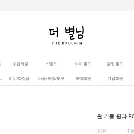
인
☆수입세일
스탬프
수제 몰드
금형 몰드
/하바리움
비누/화장품
소품/포장/도구
도매회원
기업회원
원 기둥 필라 P
원산지
수입(