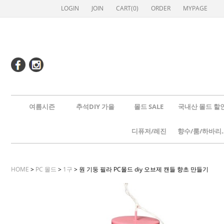
LOGIN
JOIN
CART(
0
)
ORDER
MYPAGE
여름시즌
추석DIY 가을
몰드 SALE
국내산 몰드 할
디퓨저/레진
향수/룸
HOME
>
PC 몰드
>
1구
> 원 기둥 필라 PC몰드 diy 오브제 캔들 향초 만들기