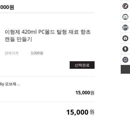
,000
원
이형제 420ml PC몰드 탈형 재료 향초
캔들 만들기
판매가격
3,000원
선택완료
원 기둥 필라 PC몰드 diy 오브제 캔들 향초 만들기
15,000
원
15,000
원