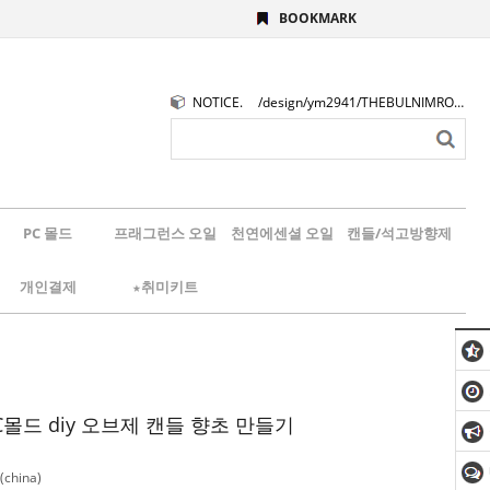
BOOKMARK
NOTICE.
/design/ym2941/THEBULNIMROGO.png
PC 몰드
프래그런스 오일
천연에센셜 오일
캔들/석고방향제
개인결제
★취미키트
C몰드 diy 오브제 캔들 향초 만들기
china)