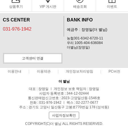
상품후기
VIP 게시판
배송조회
이벤트
CS CENTER
BANK INFO
031-976-1942
예금주 : 장영일(더 별님)
농협301-6342-6720-11
우리 1005-404-636084
더별님(장영일)
고객센터 연결
이용안내
이용약관
개인정보처리방침
PC버전
더 별님
대표 : 장영일 ㅣ 개인정보 보호 책임자 : 장영일
사업자 등록번호 : 344-12-02444
통신판매업신고번호 : 2023-고양일산동-1546호
전화 : 031-976-1942 ㅣ 팩스 : 02-2277-0677
주소 : 경기도 고양시 일산동구 고봉로770번길 178 (성석동)
사업자정보확인
COPYRIGHT(C)더 별님 ALL RIGHTS RESERVED.