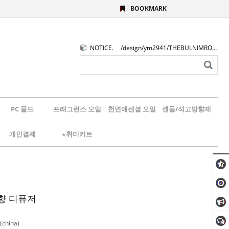
BOOKMARK
NOTICE.
/design/ym2941/THEBULNIMROGO.png
PC 몰드
프래그런스 오일
천연에센셜 오일
캔들/석고방향제
개인결제
★취미키트
향 디퓨저
china)