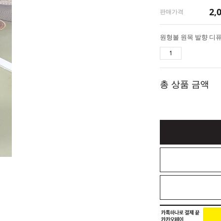
2,
판매가격
원형볼 원목 발향 디
총 상품 금액