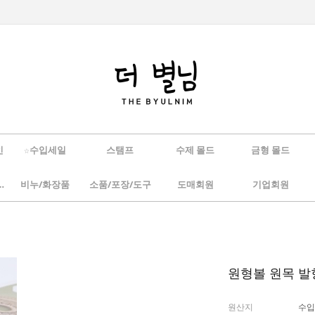
인
☆수입세일
스탬프
수제 몰드
금형 몰드
/하바리움
비누/화장품
소품/포장/도구
도매회원
기업회원
원형볼 원목 발
원산지
수입(