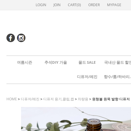
LOGIN
JOIN
CART(
0
)
ORDER
MYPAGE
여름시즌
추석DIY 가을
몰드 SALE
국내산 몰드 할
디퓨저/레진
향수/룸
HOME
>
디퓨저/레진
>
디퓨저 용기,클립,캡
>
차량용
> 원형볼 원목 발향 디퓨저