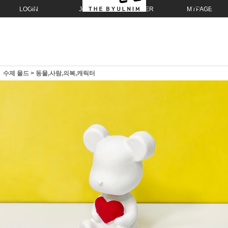
LOGIN
JOIN
ORDER
MYPAGE
수제 몰드
>
동물,사람,의복,캐릭터