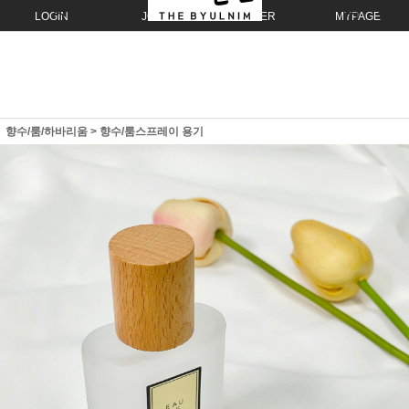
LOGIN
JOIN
ORDER
MYPAGE
향수/룸/하바리움
>
향수/룸스프레이 용기