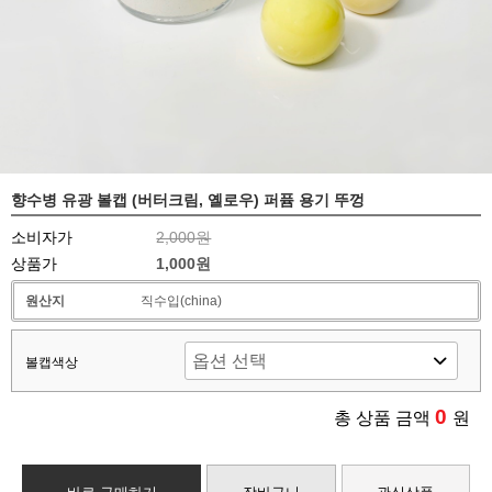
향수병 유광 볼캡 (버터크림, 옐로우) 퍼퓸 용기 뚜껑
소비자가
2,000원
상품가
1,000원
원산지
직수입(china)
볼캡색상
0
총 상품 금액
원