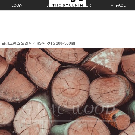
LOGIN
JOIN
ORDER
MYPAGE
프래그런스 오일
>
국내S
>
국내S 100~500ml