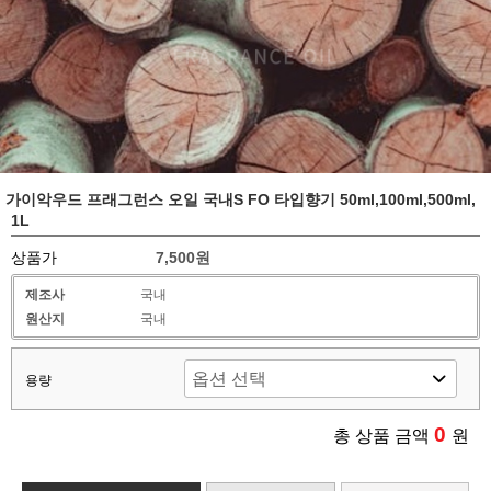
가이악우드 프래그런스 오일 국내S FO 타입향기 50ml,100ml,500ml,
1L
상품가
7,500원
제조사
국내
원산지
국내
용량
0
총 상품 금액
원