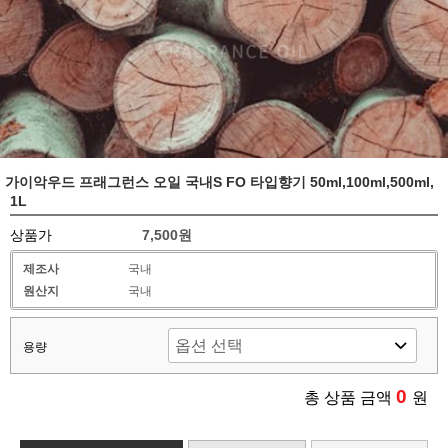
가이악우드 프래그런스 오일 국내S FO 타입향기 50ml,100ml,500ml,
1L
상품가
7,500원
제조사
국내
원산지
국내
용량
0
총 상품 금액
원