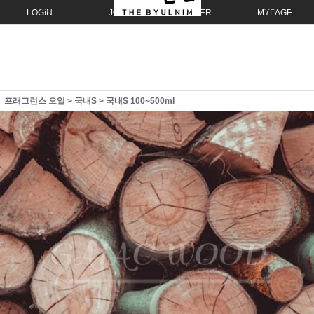
LOGIN
JOIN
ORDER
MYPAGE
프래그런스 오일
>
국내S
>
국내S 100~500ml