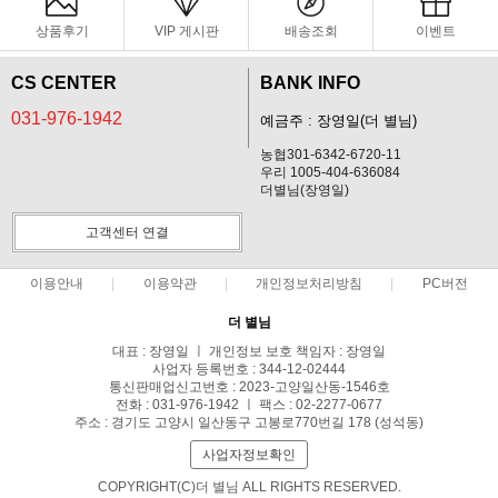
상품후기
VIP 게시판
배송조회
이벤트
CS CENTER
BANK INFO
031-976-1942
예금주 : 장영일(더 별님)
농협301-6342-6720-11
우리 1005-404-636084
더별님(장영일)
고객센터 연결
이용안내
이용약관
개인정보처리방침
PC버전
더 별님
대표 : 장영일 ㅣ 개인정보 보호 책임자 : 장영일
사업자 등록번호 : 344-12-02444
통신판매업신고번호 : 2023-고양일산동-1546호
전화 : 031-976-1942 ㅣ 팩스 : 02-2277-0677
주소 : 경기도 고양시 일산동구 고봉로770번길 178 (성석동)
사업자정보확인
COPYRIGHT(C)더 별님 ALL RIGHTS RESERVED.