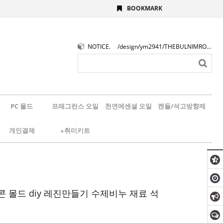
BOOKMARK
NOTICE.
/design/ym2941/THEBULNIMROGO.png
PC 몰드
프래그런스 오일
천연에센셜 오일
캔들/석고방향제
개인결제
★취미키트
콘 몰드 diy 레진만들기 수제비누 재료 석