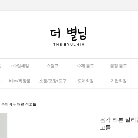
인
☆수입세일
스탬프
수제 몰드
금형 몰드
/하바리움
비누/화장품
소품/포장/도구
도매회원
기업회원
기 수제비누 재료 석고틀
음각 리본 실리
고틀