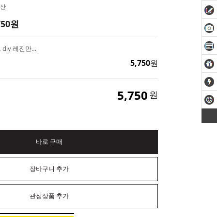
산
750
원
음각 리본 실리콘 몰드 diy 레진만들기 수제비누 재료 석고틀
5,750
원
5,750
원
바로 구매
장바구니 추가
관심상품 추가