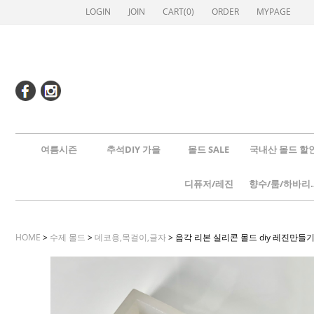
LOGIN
JOIN
CART(
0
)
ORDER
MYPAGE
여름시즌
추석DIY 가을
몰드 SALE
국내산 몰드 할
디퓨저/레진
향수/룸
HOME
>
수제 몰드
>
데코용,목걸이,글자
> 음각 리본 실리콘 몰드 diy 레진만들