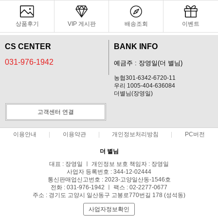
상품후기
VIP 게시판
배송조회
이벤트
CS CENTER
BANK INFO
031-976-1942
예금주 : 장영일(더 별님)
농협301-6342-6720-11
우리 1005-404-636084
더별님(장영일)
고객센터 연결
이용안내
이용약관
개인정보처리방침
PC버전
더 별님
대표 : 장영일 ㅣ 개인정보 보호 책임자 : 장영일
사업자 등록번호 : 344-12-02444
통신판매업신고번호 : 2023-고양일산동-1546호
전화 : 031-976-1942 ㅣ 팩스 : 02-2277-0677
주소 : 경기도 고양시 일산동구 고봉로770번길 178 (성석동)
사업자정보확인