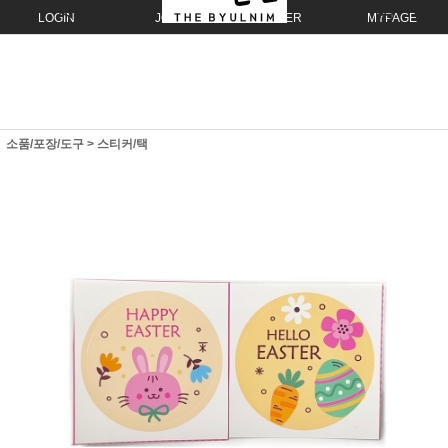
LOGIN
JOIN
ORDER
MYPAGE
소품/포장/도구
>
스티커/택