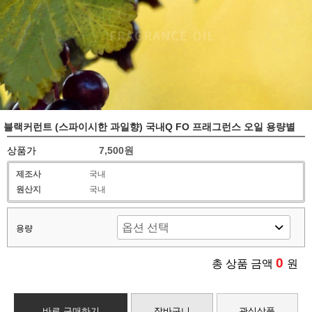
블랙커런트 (스파이시한 과일향) 국내Q FO 프래그런스 오일 용량별
상품가
7,500원
제조사
국내
원산지
국내
용량
0
총 상품 금액
원
바로 구매하기
장바구니
관심상품