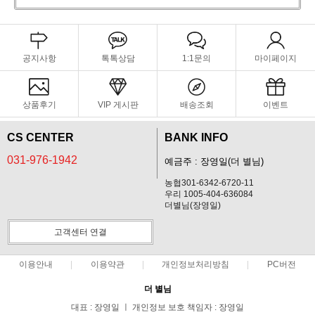
공지사항
톡톡상담
1:1문의
마이페이지
상품후기
VIP 게시판
배송조회
이벤트
CS CENTER
BANK INFO
031-976-1942
예금주 : 장영일(더 별님)
농협301-6342-6720-11
우리 1005-404-636084
더별님(장영일)
고객센터 연결
이용안내
이용약관
개인정보처리방침
PC버전
더 별님
대표 : 장영일 ㅣ 개인정보 보호 책임자 : 장영일