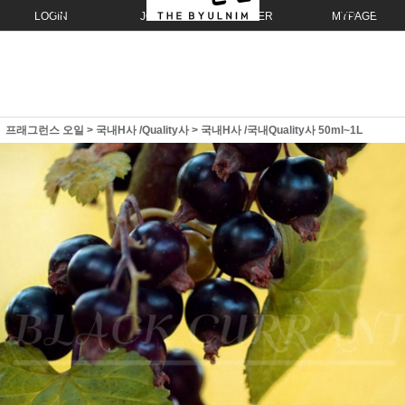
LOGIN
JOIN
ORDER
MYPAGE
프래그런스 오일
>
국내H사 /Quality사
>
국내H사 /국내Quality사 50ml~1L