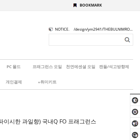
BOOKMARK
NOTICE.
/design/ym2941/THEBULNIMROGO.png
PC 몰드
프래그런스 오일
천연에센셜 오일
캔들/석고방향제
개인결제
★취미키트
파이시한 과일향) 국내Q FO 프래그런스