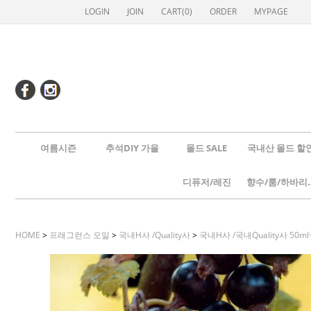
LOGIN
JOIN
CART(
0
)
ORDER
MYPAGE
여름시즌
추석DIY 가을
몰드 SALE
국내산 몰드 할
디퓨저/레진
향수/룸
HOME
>
프래그런스 오일
>
국내H사 /Quality사
>
국내H사 /국내Quality사 50ml