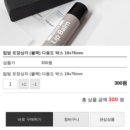
립밤 포장상자 (블랙) 다용도 박스 18x76mm
상품가
300
원
립밤 포장상자 (블랙) 다용도 박스 18x76mm
300
원
+1
-1
300
총 상품 금액
원
바로 구매하기
장바구니
관심상품