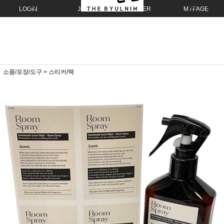
LOGIN
JOIN
ORDER
MYPAGE
소품/포장/도구
>
스티커/택