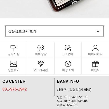
상품정보고시 보기
공지사항
톡톡상담
1:1문의
마이페이지
상품후기
VIP 게시판
배송조회
이벤트
CS CENTER
BANK INFO
031-976-1942
예금주 : 장영일(더 별님)
농협301-6342-6720-11
우리 1005-404-636084
더별님(장영일)