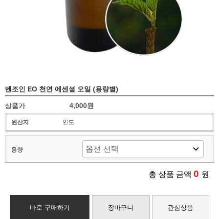
벤조인 EO 천연 에센셜 오일 (용량별)
상품가
4,000원
원산지
인도
용량
0
총 상품 금액
원
바로 구매하기
장바구니
관심상품