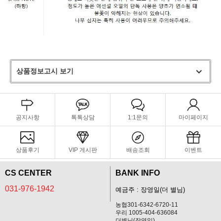
상품정보고시 보기
공지사항
톡톡상담
1:1문의
마이페이지
상품후기
VIP 게시판
배송조회
이벤트
CS CENTER
BANK INFO
031-976-1942
예금주 : 장영일(더 별님)
농협301-6342-6720-11
우리 1005-404-636084
더별님(장영일)