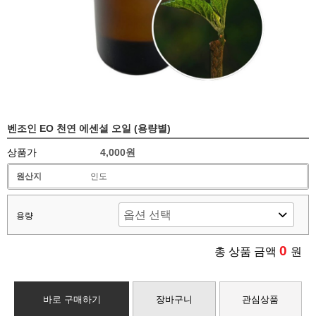
벤조인 EO 천연 에센셜 오일 (용량별)
상품가
4,000원
원산지
인도
용량
0
총 상품 금액
원
바로 구매하기
장바구니
관심상품