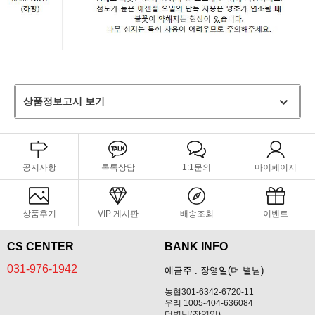
상품정보고시 보기
공지사항
톡톡상담
1:1문의
마이페이지
상품후기
VIP 게시판
배송조회
이벤트
CS CENTER
BANK INFO
031-976-1942
예금주 : 장영일(더 별님)
농협301-6342-6720-11
우리 1005-404-636084
더별님(장영일)