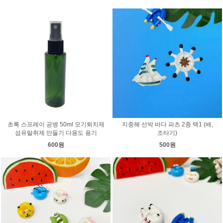
초록 스프레이 공병 50ml 모기퇴치제
지중해 선박 바다 파츠 2종 택1 (배,
섬유탈취제 만들기 다용도 용기
조타기)
600원
500원