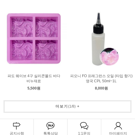
파도 웨이브 4구 실리콘몰드 바다
피오니 FO 프래그런스 오일 (타입 향기)
비누재료
영국 CPL 50ml~1L
5,500원
8,000원
더보기
(
1
/
8
)
+
공지사항
톡톡상담
1:1문의
마이페이지