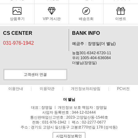
상품후기
VIP 게시판
배송조회
이벤트
CS CENTER
BANK INFO
031-976-1942
예금주 : 장영일(더 별님)
농협301-6342-6720-11
우리 1005-404-636084
더별님(장영일)
고객센터 연결
이용안내
이용약관
개인정보처리방침
PC버전
더 별님
대표 : 장영일 ㅣ 개인정보 보호 책임자 : 장영일
사업자 등록번호 : 344-12-02444
통신판매업신고번호 : 2023-고양일산동-1546호
전화 : 031-976-1942 ㅣ 팩스 : 02-2277-0677
주소 : 경기도 고양시 일산동구 고봉로770번길 178 (성석동)
사업자정보확인