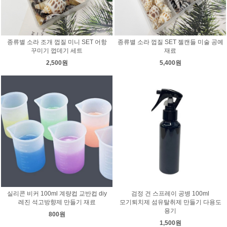
종류별 소라 조개 껍질 미니 SET 어항
종류별 소라 껍질 SET 젤캔들 미술 공예
꾸미기 껍데기 세트
재료
2,500원
5,400원
실리콘 비커 100ml 계량컵 교반컵 diy
검정 건 스프레이 공병 100ml
레진 석고방향제 만들기 재료
모기퇴치제 섬유탈취제 만들기 다용도
용기
800원
1,500원