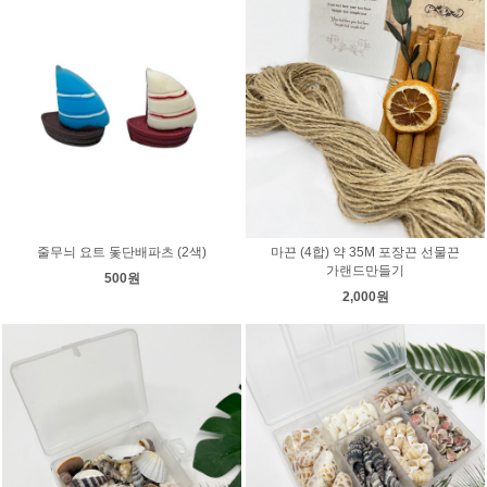
줄무늬 요트 돛단배파츠 (2색)
마끈 (4합) 약 35M 포장끈 선물끈
가랜드만들기
500원
2,000원