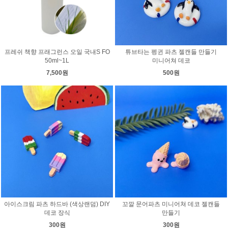
프레쉬 책향 프래그런스 오일 국내S FO
튜브타는 펭귄 파츠 젤캔들 만들기
50ml~1L
미니어쳐 데코
7,500원
500원
아이스크림 파츠 하드바 (색상랜덤) DIY
꼬깔 문어파츠 미니어쳐 데코 젤캔들
데코 장식
만들기
300원
300원