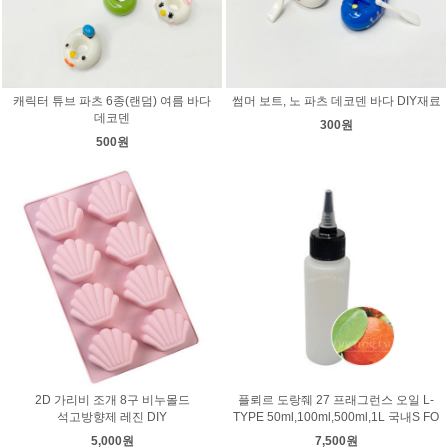
캐릭터 튜브 파츠 6종(랜덤) 여름 바다
썸머 보트, 노 파츠 데코덴 바다 DIY재료
데코덴
300원
500원
2D 가리비 조개 8구 비누몰드
플뢰르 도랑줴 27 프래그런스 오일 L-
석고방향제 레진 DIY
TYPE 50ml,100ml,500ml,1L 국내S FO
5,000원
7,500원