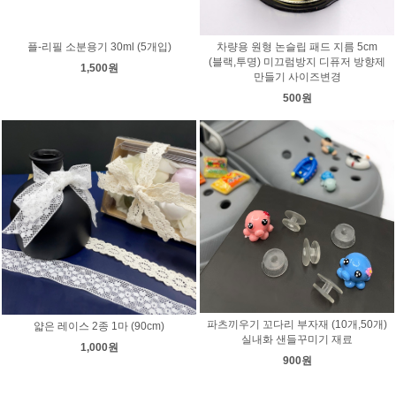
플-리필 소분용기 30ml (5개입)
차량용 원형 논슬립 패드 지름 5cm
(블랙,투명) 미끄럼방지 디퓨저 방향제
1,500원
만들기 사이즈변경
500원
파츠끼우기 꼬다리 부자재 (10개,50개)
얇은 레이스 2종 1마 (90cm)
실내화 샌들꾸미기 재료
1,000원
900원