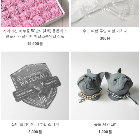
카네이션 비누꽃 50송이(4색) 용돈박스
우드 패턴 투명 이젤 거치대
만들기 재료 어버이날스승의날 선물
300원
15,900원
실버 프리미엄 네추럴 스티커
볼드 체인 1m
3,000원
1,000원