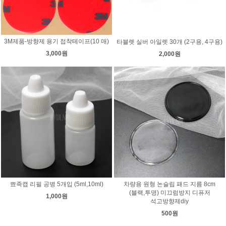
3M제품-방향제 용기 접착테이프(10 매)
타블렛 실버 아일렛 30개 (2구용, 4구용)
3,000원
2,000원
뾰족캡 리필 공병 5개입 (5ml,10ml)
차량용 원형 논슬립 패드 지름 8cm
(블랙,투명) 미끄럼방지 디퓨저
1,000원
석고방향제diy
500원