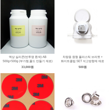
액상 실리콘(반투명 흰색) AB
차량용 원형 플라스틱 브라켓 +
500g+500g (부가형,몰드 만들기 재료)
화이트클립 SET 석고방향제 재료
33,000원
500원