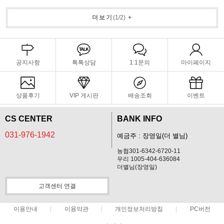
더보기
(
1
/
2
)
+
공지사항
톡톡상담
1:1문의
마이페이지
상품후기
VIP 게시판
배송조회
이벤트
CS CENTER
BANK INFO
031-976-1942
예금주 : 장영일(더 별님)
농협301-6342-6720-11
우리 1005-404-636084
더별님(장영일)
고객센터 연결
이용안내
이용약관
개인정보처리방침
PC버전