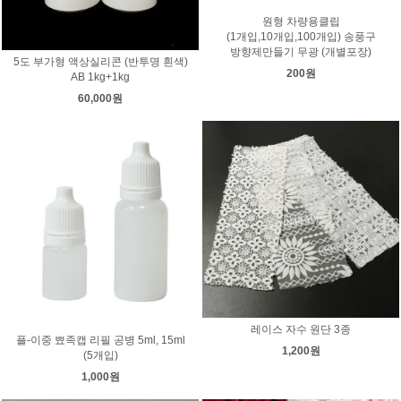
원형 차량용클립
(1개입,10개입,100개입) 송풍구
방향제만들기 무광 (개별포장)
5도 부가형 액상실리콘 (반투명 흰색)
200원
AB 1kg+1kg
60,000원
레이스 자수 원단 3종
플-이중 뾰족캡 리필 공병 5ml, 15ml
1,200원
(5개입)
1,000원