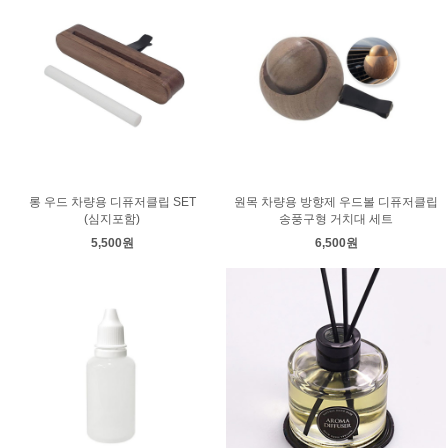
롱 우드 차량용 디퓨저클립 SET
원목 차량용 방향제 우드볼 디퓨저클립
(심지포함)
송풍구형 거치대 세트
5,500원
6,500원