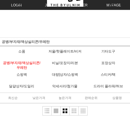
LOGIN
JOIN
ORDER
MYPAGE
공병/부자재/액상실리콘/우레탄
소품
저울/핫플레이트/비커
기타도구
공병/부자재/액상실리콘/
비닐/포장지/리본
포장상자
우레탄
쇼핑백
대량]상자/쇼핑백
스티커/택
달걀상자/도일리
악세서리/첨가물
드라이 플라워/허브
최신순
낮은가격
높은가격
판매순위
상품명