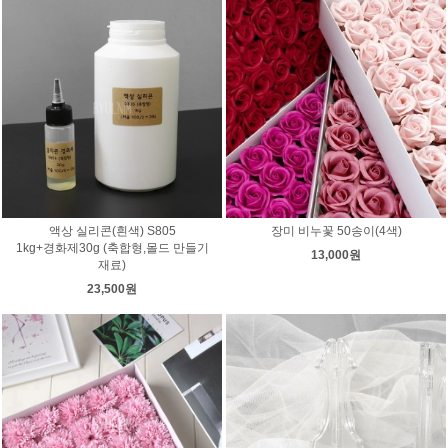
액상 실리콘(흰색) S805
장미 비누꽃 50송이(4색)
1kg+경화제30g (축합형,몰드 만들기
13,000원
재료)
23,500원