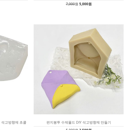
7,000
원
5,000원
) 석고방향제 초콜
편지봉투 수제몰드 DIY 석고방향제 만들기
료