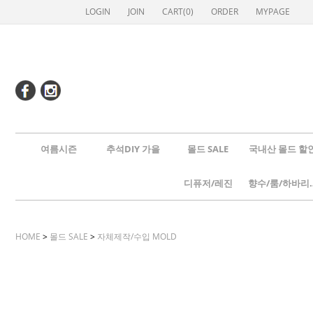
LOGIN
JOIN
CART(
0
)
ORDER
MYPAGE
여름시즌
추석DIY 가을
몰드 SALE
국내산 몰드 할
디퓨저/레진
향수/룸
HOME
>
몰드 SALE
>
자체제작/수입 MOLD