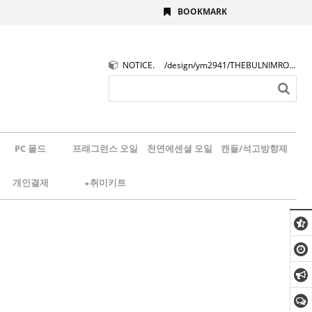
BOOKMARK
NOTICE.
/design/ym2941/THEBULNIMROGO.png
PC 몰드
프래그런스 오일
천연에센셜 오일
캔들/석고방향제
개인결제
★취미키트