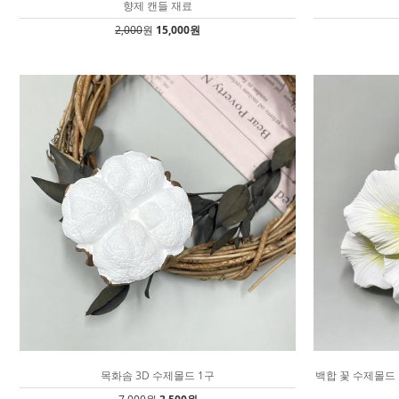
향제 캔들 재료
2,000
원
15,000원
목화솜 3D 수제몰드 1구
백합 꽃 수제몰드