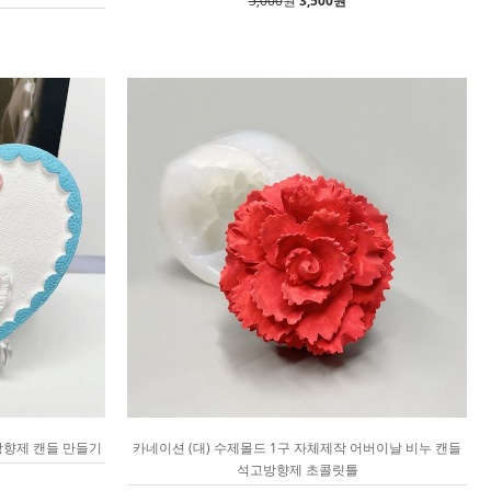
5,000
원
3,500원
방향제 캔들 만들기
카네이션 (대) 수제몰드 1구 자체제작 어버이날 비누 캔들
석고방향제 초콜릿틀