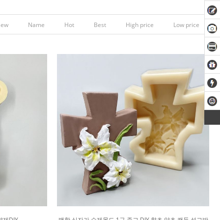
New
Name
Hot
Best
High price
Low price
향제DIY
백합 십자가 수제몰드 1구 종교 DIY 향초 양초 캔들 석고방