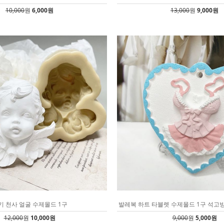
10,000
원
6,000원
13,000
원
9,000원
기 천사 얼굴 수제몰드 1구
발레복 하트 타블렛 수제몰드 1구 석고
12,000
원
10,000원
9,000
원
5,000원