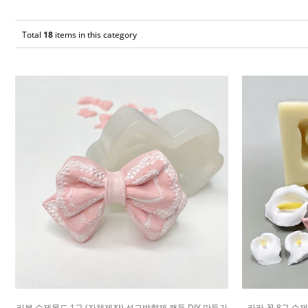
Total
18
items in this category
리본 수제몰드 1구 (자체제작) 석고방향제 캔들 DIY 만들기
카라 꽃 8구 수