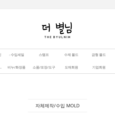
인
☆수입세일
스탬프
수제 몰드
금형 몰드
/하바리움
비누/화장품
소품/포장/도구
도매회원
기업회원
자체제작/수입 MOLD