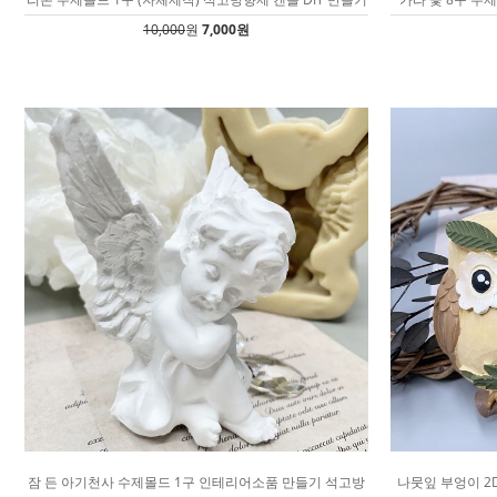
10,000
원
7,000원
잠 든 아기천사 수제몰드 1구 인테리어소품 만들기 석고방
나뭇잎 부엉이 2