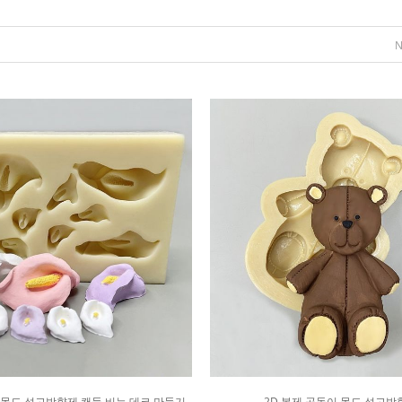
제몰드 석고방향제 캔들 비누 데코 만들기
2D 봉제 곰돌이 몰드 석고방