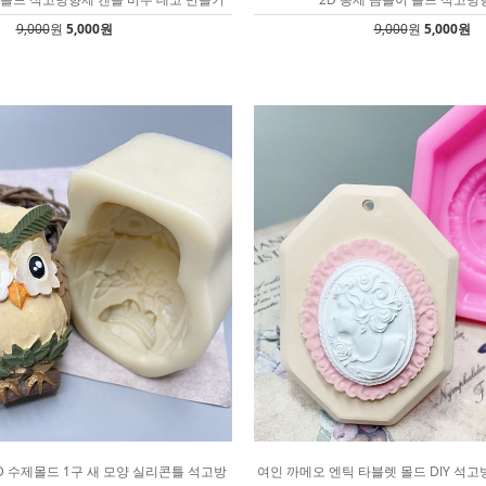
9,000
원
5,000원
9,000
원
5,000원
D 수제몰드 1구 새 모양 실리콘틀 석고방
여인 까메오 엔틱 타블렛 몰드 DIY 석