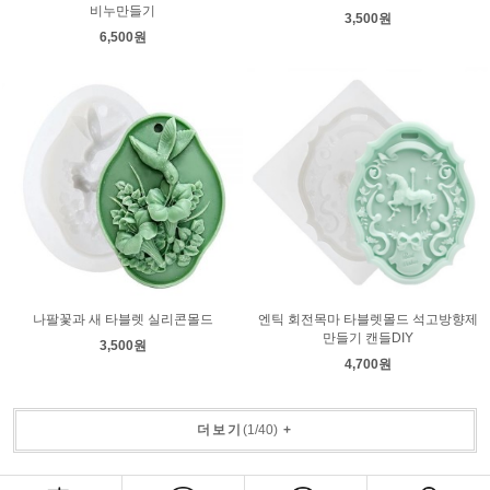
비누만들기
3,500원
6,500원
나팔꽃과 새 타블렛 실리콘몰드
엔틱 회전목마 타블렛몰드 석고방향제
만들기 캔들DIY
3,500원
4,700원
더보기
(
1
/
40
)
+