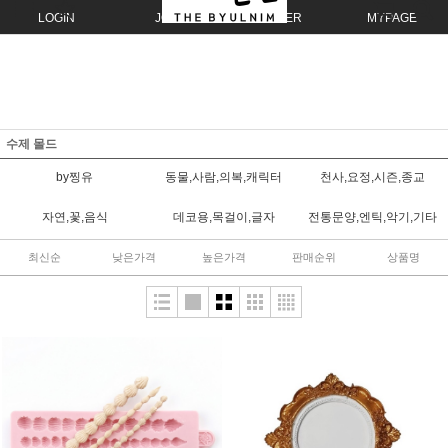
LOGIN
JOIN
ORDER
MYPAGE
수제 몰드
by찡유
동물,사람,의복,캐릭터
천사,요정,시즌,종교
자연,꽃,음식
데코용,목걸이,글자
전통문양,엔틱,악기,기타
최신순
낮은가격
높은가격
판매순위
상품명