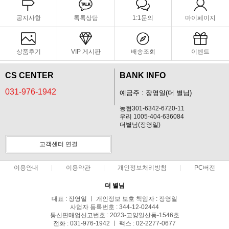
공지사항
톡톡상담
1:1문의
마이페이지
상품후기
VIP 게시판
배송조회
이벤트
CS CENTER
BANK INFO
031-976-1942
예금주 : 장영일(더 별님)
농협301-6342-6720-11
우리 1005-404-636084
더별님(장영일)
고객센터 연결
이용안내
이용약관
개인정보처리방침
PC버전
더 별님
대표 : 장영일 ㅣ 개인정보 보호 책임자 : 장영일
사업자 등록번호 : 344-12-02444
통신판매업신고번호 : 2023-고양일산동-1546호
전화 : 031-976-1942 ㅣ 팩스 : 02-2277-0677